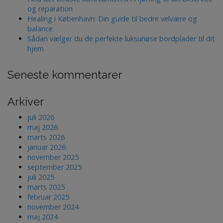
n
og reparation
Healing i København: Din guide til bedre velvære og
t
balance
Sådan vælger du de perfekte luksuriøse bordplader til dit
i
hjem
l
Seneste kommentarer
i
n
Arkiver
d
juli 2026
l
maj 2026
marts 2026
æ
januar 2026
g
november 2025
september 2025
juli 2025
marts 2025
februar 2025
november 2024
maj 2024