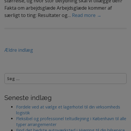
størrelse, og hvor stor betydning skal vi tillægge den?
Fakta om arbejdsglæde Arbejdsglæde kommer af
særligt to ting: Resultater og…
Read more →
N
Ældre indlæg
a
v
S
i
ø
g
g
e
Seneste indlæg
a
f
t
t
Fordele ved at vælge et lagerhotel til din virksomheds
e
logistik
i
r
Fleksibel og professionel teltudlejning i København til alle
:
typer arrangementer
o
Find det bedste autoværksted i Hjørring til din bilservice