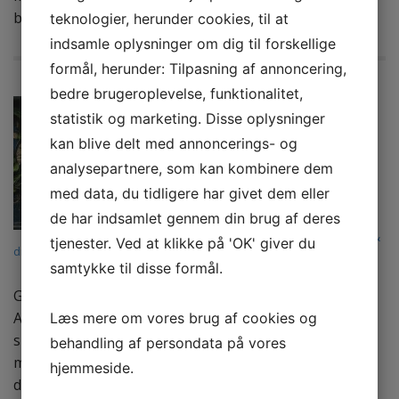
belæg for deres…
Read more →
teknologier, herunder cookies, til at
indsamle oplysninger om dig til forskellige
formål, herunder: Tilpasning af annoncering,
bedre brugeroplevelse, funktionalitet,
Skal du sige ja,
statistik og marketing. Disse oplysninger
næste gang du
kan blive delt med annoncerings- og
bliver budt en
analysepartnere, som kan kombinere dem
med data, du tidligere har givet dem eller
kop grøn te?
de har indsamlet gennem din brug af deres
by
Kasper
on
november 2, 2015
in
Mad &
tjenester. Ved at klikke på 'OK' giver du
drikke
,
Sygdom
,
Velvære
•
0 Comments
samtykke til disse formål.
Grøn te har i tusindvis af år været yderst populært i
Asien. Dog er det først de seneste år, teen rigtigt har
Læs mere om vores brug af cookies og
slået igennem i vestlig kultur. Faktisk er salget steget
behandling af persondata på vores
markant de sidste 10 år, og den grønne te er
hjemmeside.
danskernes absolutte yndlings. Men hvad er det, der