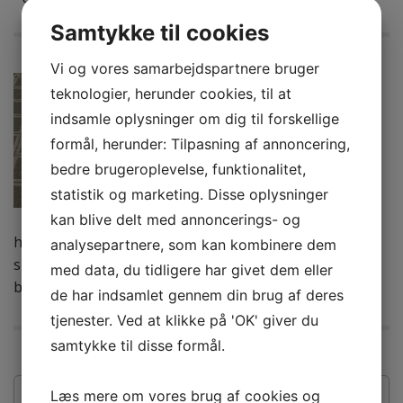
Samtykke til cookies
Vi og vores samarbejdspartnere bruger
Flot til haven:
teknologier, herunder cookies, til at
betonfliser
indsamle oplysninger om dig til forskellige
formål, herunder: Tilpasning af annoncering,
by
Christina
on
oktober 18, 2020
in
Bolig
bedre brugeroplevelse, funktionalitet,
statistik og marketing. Disse oplysninger
Hej bloggen! Er der nogen
derude, som trænger til nyt liv i
kan blive delt med annoncerings- og
haven? I dag skal vi tale om betonfliser, som er nogle
analysepartnere, som kan kombinere dem
super klassiske fliser at have liggende. De kan tilmed
med data, du tidligere har givet dem eller
bruges mange steder. Læs med.
Read more →
de har indsamlet gennem din brug af deres
tjenester. Ved at klikke på 'OK' giver du
samtykke til disse formål.
S
Læs mere om vores brug af cookies og
ø