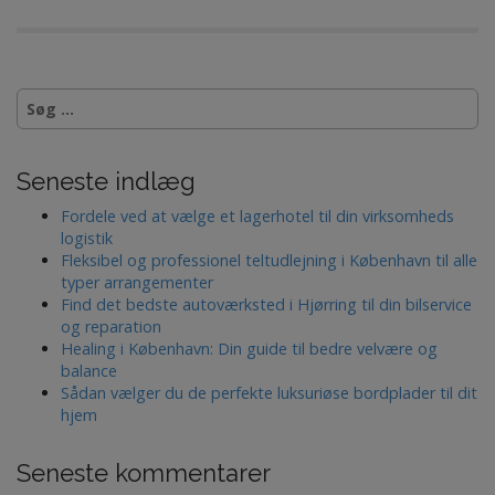
S
ø
g
e
Seneste indlæg
f
t
Fordele ved at vælge et lagerhotel til din virksomheds
e
logistik
r
Fleksibel og professionel teltudlejning i København til alle
:
typer arrangementer
Find det bedste autoværksted i Hjørring til din bilservice
og reparation
Healing i København: Din guide til bedre velvære og
balance
Sådan vælger du de perfekte luksuriøse bordplader til dit
hjem
Seneste kommentarer