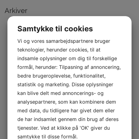
Arkiver
juli 2026
maj 2026
Samtykke til cookies
marts 2026
januar 2026
Vi og vores samarbejdspartnere bruger
november 2025
teknologier, herunder cookies, til at
september 2025
juli 2025
indsamle oplysninger om dig til forskellige
marts 2025
formål, herunder: Tilpasning af annoncering,
februar 2025
bedre brugeroplevelse, funktionalitet,
november 2024
maj 2024
statistik og marketing. Disse oplysninger
februar 2024
kan blive delt med annoncerings- og
januar 2024
december 2023
analysepartnere, som kan kombinere dem
november 2023
med data, du tidligere har givet dem eller
oktober 2023
de har indsamlet gennem din brug af deres
september 2023
juli 2023
tjenester. Ved at klikke på 'OK' giver du
april 2023
samtykke til disse formål.
marts 2023