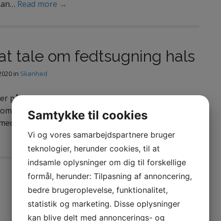
 kan…
Read more →
l at tale om fedtsugning hals
2020
in
Skønhed
her på bloggen handler det om fedtsugning af hals.
om en helt bestemt kirurg, som er en super dygtig
Samtykke til cookies
 med mange års erfaring i netop fedtsugning. Læs
Vi og vores samarbejdspartnere bruger
teknologier, herunder cookies, til at
indsamle oplysninger om dig til forskellige
formål, herunder: Tilpasning af annoncering,
bedre brugeroplevelse, funktionalitet,
statistik og marketing. Disse oplysninger
kan blive delt med annoncerings- og