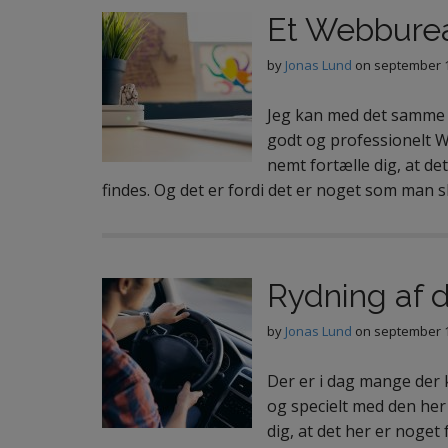
Et Webburea
by
Jonas Lund
on
september 1
Jeg kan med det samme s
godt og professionelt W
nemt fortælle dig, at de
findes. Og det er fordi det er noget som man s
Rydning af d
by
Jonas Lund
on
september 1
Der er i dag mange der 
og specielt med den her
dig, at det her er noget 