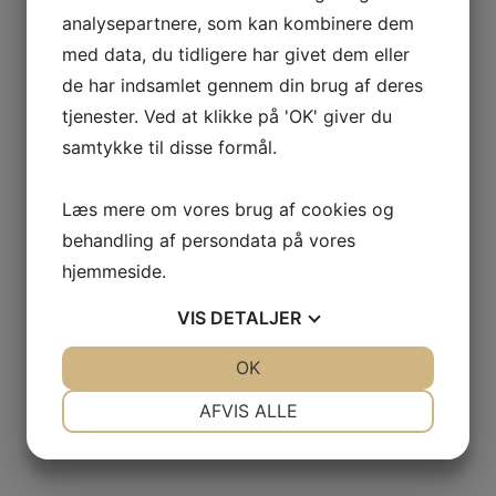
analysepartnere, som kan kombinere dem
med data, du tidligere har givet dem eller
de har indsamlet gennem din brug af deres
tjenester. Ved at klikke på 'OK' giver du
samtykke til disse formål.
Læs mere om vores brug af cookies og
behandling af persondata på vores
hjemmeside.
VIS
DETALJER
JA
NEJ
OK
JA
NEJ
NØDVENDIGE
PRÆFERENCER
AFVIS ALLE
JA
NEJ
JA
NEJ
MARKETING
STATISTIK