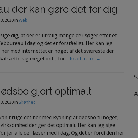
t
u der kan gøre det for dig
e
r
3, 2020
in
Web
:
ige dig, at der er utrolig mange der søger efter et
ebbureau i dag og det er forståeligt. Her kan jeg
t her med internettet er noget af det sværeste der
kal sætte sig meget ind i, for…
Read more →
S
ødsbo gjort optimalt
A
3, 2020
in
Skønhed
kan bruge det her med Rydning af dødsbo til noget,
 virksomhed der gør det optimalt. Her kan jeg sige
for jer alle der læser med i dag. Og det er fordi den her