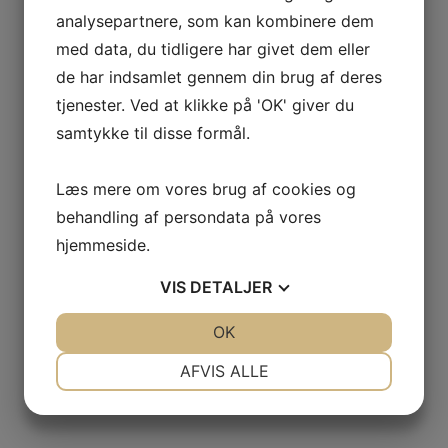
analysepartnere, som kan kombinere dem
med data, du tidligere har givet dem eller
de har indsamlet gennem din brug af deres
tjenester. Ved at klikke på 'OK' giver du
samtykke til disse formål.
Læs mere om vores brug af cookies og
behandling af persondata på vores
hjemmeside.
VIS
DETALJER
JA
NEJ
OK
JA
NEJ
NØDVENDIGE
PRÆFERENCER
AFVIS ALLE
JA
NEJ
JA
NEJ
MARKETING
STATISTIK