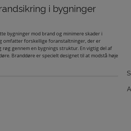
t
randsikring i bygninger
e
r
:
ytte bygninger mod brand og minimere skader i
g omfatter forskellige foranstaltninger, der er
g røg gennem en bygnings struktur. En vigtig del af
døre. Branddøre er specielt designet til at modstå høje
S
A