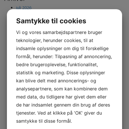
juli 2026
maj 2026
marts 2026
Samtykke til cookies
januar 2026
november 2025
Vi og vores samarbejdspartnere bruger
september 2025
teknologier, herunder cookies, til at
juli 2025
marts 2025
indsamle oplysninger om dig til forskellige
februar 2025
formål, herunder: Tilpasning af annoncering,
november 2024
bedre brugeroplevelse, funktionalitet,
maj 2024
februar 2024
statistik og marketing. Disse oplysninger
januar 2024
kan blive delt med annoncerings- og
december 2023
november 2023
analysepartnere, som kan kombinere dem
oktober 2023
med data, du tidligere har givet dem eller
september 2023
de har indsamlet gennem din brug af deres
juli 2023
april 2023
tjenester. Ved at klikke på 'OK' giver du
marts 2023
samtykke til disse formål.
januar 2023
december 2022