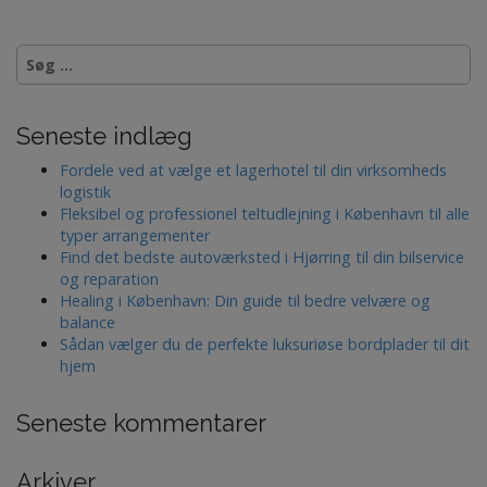
S
ø
g
e
Seneste indlæg
f
t
Fordele ved at vælge et lagerhotel til din virksomheds
e
logistik
r
Fleksibel og professionel teltudlejning i København til alle
:
typer arrangementer
Find det bedste autoværksted i Hjørring til din bilservice
og reparation
Healing i København: Din guide til bedre velvære og
balance
Sådan vælger du de perfekte luksuriøse bordplader til dit
hjem
Seneste kommentarer
Arkiver