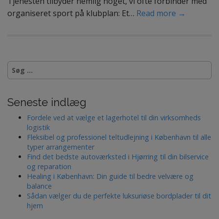
Tjenesten tilbyder nemlig noget, vi ofte forbinder med
organiseret sport på klubplan: Et…
Read more →
S
ø
g
e
Seneste indlæg
f
t
Fordele ved at vælge et lagerhotel til din virksomheds
e
logistik
r
Fleksibel og professionel teltudlejning i København til alle
:
typer arrangementer
Find det bedste autoværksted i Hjørring til din bilservice
og reparation
Healing i København: Din guide til bedre velvære og
balance
Sådan vælger du de perfekte luksuriøse bordplader til dit
hjem