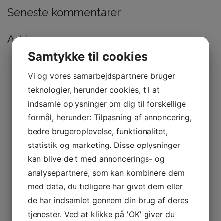
Seneste kommentarer
Arkiver
Samtykke til cookies
juli 2026
maj 2026
marts 2026
Vi og vores samarbejdspartnere bruger
januar 2026
teknologier, herunder cookies, til at
november 2025
indsamle oplysninger om dig til forskellige
september 2025
juli 2025
formål, herunder: Tilpasning af annoncering,
marts 2025
bedre brugeroplevelse, funktionalitet,
februar 2025
november 2024
statistik og marketing. Disse oplysninger
maj 2024
kan blive delt med annoncerings- og
februar 2024
analysepartnere, som kan kombinere dem
januar 2024
december 2023
med data, du tidligere har givet dem eller
november 2023
de har indsamlet gennem din brug af deres
oktober 2023
september 2023
tjenester. Ved at klikke på 'OK' giver du