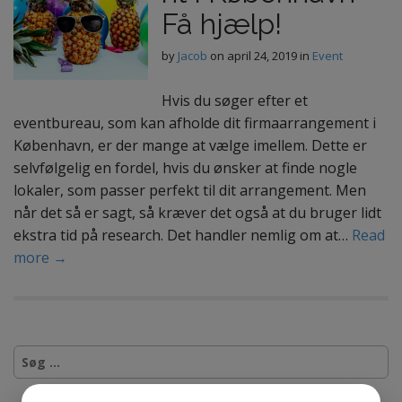
Få hjælp!
by
Jacob
on
april 24, 2019
in
Event
Hvis du søger efter et
eventbureau, som kan afholde dit firmaarrangement i
København, er der mange at vælge imellem. Dette er
selvfølgelig en fordel, hvis du ønsker at finde nogle
lokaler, som passer perfekt til dit arrangement. Men
når det så er sagt, så kræver det også at du bruger lidt
ekstra tid på research. Det handler nemlig om at…
Read
more →
S
ø
g