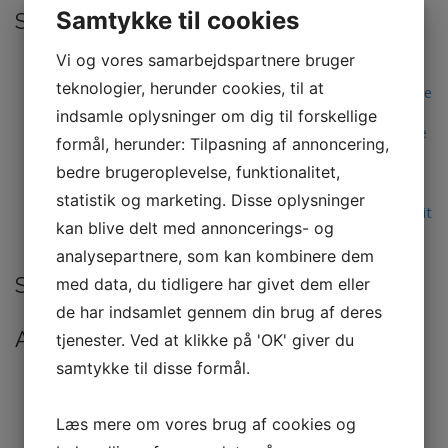
e
Samtykke til cookies
Seneste indlæg
f
t
Fordele ved at vælge et lagerhotel til din virksomheds
Vi og vores samarbejdspartnere bruger
e
logistik
r
teknologier, herunder cookies, til at
Fleksibel og professionel teltudlejning i København til alle
:
typer arrangementer
indsamle oplysninger om dig til forskellige
Find det bedste autoværksted i Hjørring til din bilservice
formål, herunder: Tilpasning af annoncering,
og reparation
bedre brugeroplevelse, funktionalitet,
Healing i København: Din guide til bedre velvære og
balance
statistik og marketing. Disse oplysninger
Sådan vælger du de perfekte luksuriøse bordplader til dit
kan blive delt med annoncerings- og
hjem
analysepartnere, som kan kombinere dem
Seneste kommentarer
med data, du tidligere har givet dem eller
de har indsamlet gennem din brug af deres
Arkiver
tjenester. Ved at klikke på 'OK' giver du
samtykke til disse formål.
juli 2026
maj 2026
marts 2026
Læs mere om vores brug af cookies og
januar 2026