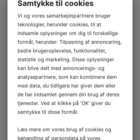
september 2025
Samtykke til cookies
juli 2025
marts 2025
Vi og vores samarbejdspartnere bruger
februar 2025
teknologier, herunder cookies, til at
november 2024
maj 2024
indsamle oplysninger om dig til forskellige
februar 2024
formål, herunder: Tilpasning af annoncering,
januar 2024
bedre brugeroplevelse, funktionalitet,
december 2023
november 2023
statistik og marketing. Disse oplysninger
oktober 2023
kan blive delt med annoncerings- og
september 2023
juli 2023
analysepartnere, som kan kombinere dem
april 2023
med data, du tidligere har givet dem eller
marts 2023
de har indsamlet gennem din brug af deres
januar 2023
december 2022
tjenester. Ved at klikke på 'OK' giver du
november 2022
samtykke til disse formål.
oktober 2022
september 2022
juli 2022
Læs mere om vores brug af cookies og
maj 2022
behandling af persondata på vores
april 2022