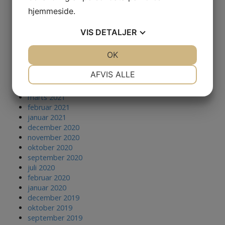
marts 2022
hjemmeside.
februar 2022
december 2021
VIS
DETALJER
november 2021
oktober 2021
JA
NEJ
OK
JA
NEJ
juli 2021
juni 2021
NØDVENDIGE
PRÆFERENCER
AFVIS ALLE
maj 2021
april 2021
JA
NEJ
JA
NEJ
marts 2021
MARKETING
STATISTIK
februar 2021
januar 2021
december 2020
november 2020
oktober 2020
september 2020
juli 2020
februar 2020
januar 2020
december 2019
oktober 2019
september 2019