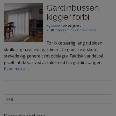
Gardinbussen
kigger forbi
by
Maand
on
august 20,
2018
in
Indretning
•
0 Comments
For ikke særlig lang tid siden
skulle jeg have nye gardiner. De gamle var slidte,
støvede og generelt ret ødelagte. Faktisk var det så
grælt, at de var ved at falde ned fra gardinstangen!
Read more →
S
ø
g
e