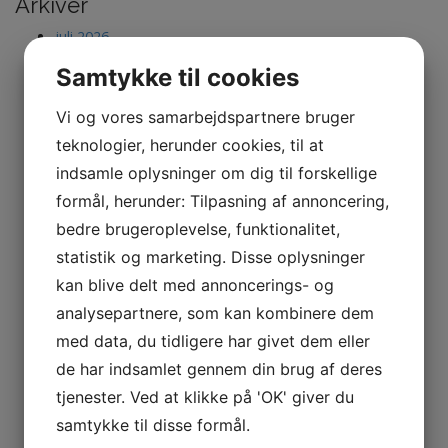
Arkiver
juli 2026
maj 2026
Samtykke til cookies
marts 2026
januar 2026
november 2025
Vi og vores samarbejdspartnere bruger
september 2025
teknologier, herunder cookies, til at
juli 2025
indsamle oplysninger om dig til forskellige
marts 2025
februar 2025
formål, herunder: Tilpasning af annoncering,
november 2024
bedre brugeroplevelse, funktionalitet,
maj 2024
februar 2024
statistik og marketing. Disse oplysninger
januar 2024
kan blive delt med annoncerings- og
december 2023
analysepartnere, som kan kombinere dem
november 2023
oktober 2023
med data, du tidligere har givet dem eller
september 2023
de har indsamlet gennem din brug af deres
juli 2023
april 2023
tjenester. Ved at klikke på 'OK' giver du
marts 2023
samtykke til disse formål.
januar 2023