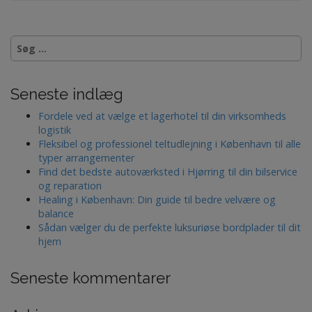
S
ø
g
e
Seneste indlæg
f
t
Fordele ved at vælge et lagerhotel til din virksomheds
e
logistik
r
Fleksibel og professionel teltudlejning i København til alle
:
typer arrangementer
Find det bedste autoværksted i Hjørring til din bilservice
og reparation
Healing i København: Din guide til bedre velvære og
balance
Sådan vælger du de perfekte luksuriøse bordplader til dit
hjem
Seneste kommentarer