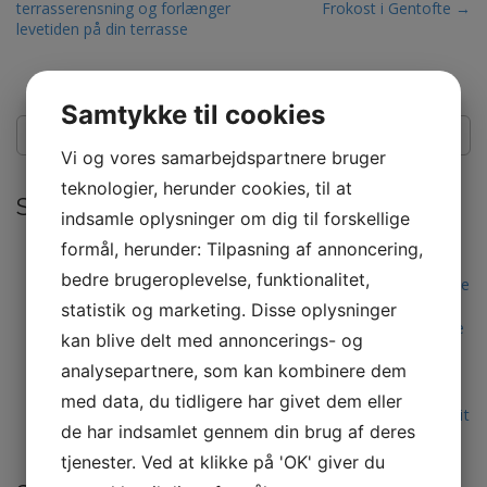
terrasserensning og forlænger
Frokost i Gentofte →
o
levetiden på din terrasse
s
t
n
Samtykke til cookies
S
a
ø
v
Vi og vores samarbejdspartnere bruger
g
i
teknologier, herunder cookies, til at
e
Seneste indlæg
g
f
indsamle oplysninger om dig til forskellige
t
a
Fordele ved at vælge et lagerhotel til din virksomheds
formål, herunder: Tilpasning af annoncering,
e
logistik
t
r
bedre brugeroplevelse, funktionalitet,
Fleksibel og professionel teltudlejning i København til alle
i
:
typer arrangementer
statistik og marketing. Disse oplysninger
o
Find det bedste autoværksted i Hjørring til din bilservice
kan blive delt med annoncerings- og
og reparation
n
analysepartnere, som kan kombinere dem
Healing i København: Din guide til bedre velvære og
balance
med data, du tidligere har givet dem eller
Sådan vælger du de perfekte luksuriøse bordplader til dit
de har indsamlet gennem din brug af deres
hjem
tjenester. Ved at klikke på 'OK' giver du